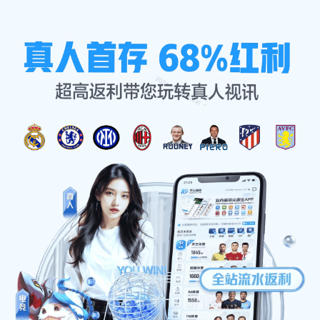
项目实录
首页
项目实录